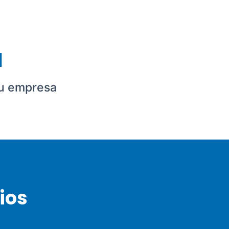
l
tu empresa
ios