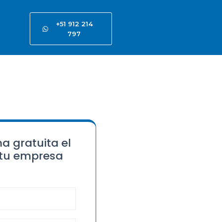
+51 912 214
797
a gratuita el
 tu empresa