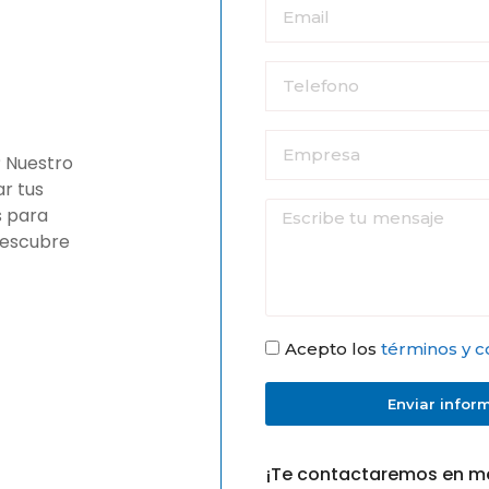
? Nuestro
r tus
s para
descubre
Acepto los
términos y c
Enviar infor
¡Te contactaremos en m